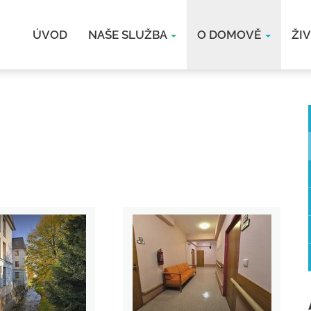
ÚVOD
NAŠE SLUŽBA
O DOMOVĚ
ŽI