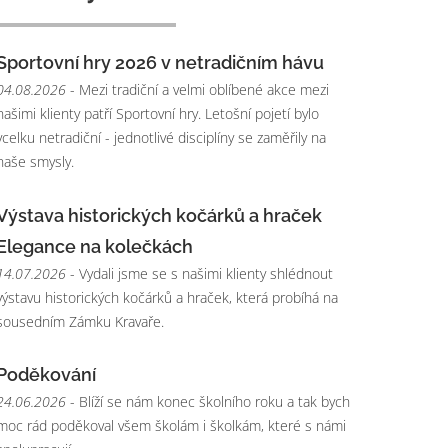
Sportovní hry 2026 v netradičním hávu
04.08.2026
- Mezi tradiční a velmi oblíbené akce mezi
našimi klienty patří Sportovní hry. Letošní pojetí bylo
vcelku netradiční - jednotlivé disciplíny se zaměřily na
naše smysly.
Výstava historických kočárků a hraček
Elegance na kolečkách
14.07.2026
- Vydali jsme se s našimi klienty shlédnout
výstavu historických kočárků a hraček, která probíhá na
sousedním Zámku Kravaře.
Poděkování
24.06.2026
- Blíží se nám konec školního roku a tak bych
moc rád poděkoval všem školám i školkám, které s námi