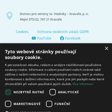
Domov pro seniory sv. Hedviky – Kravaře, p. o.
Alejní 375/22, 747 21 Kravaře
Cookies
Ochrana osobních údajů GDPR
YouTube
Facebook
×
Tyto webové stránky používají
soubory cookie.
K personalizaci obsahu, reklam a analýze návštěvnosti používáme
soubory cookie. Informace o vašem používání našich stránek také
Zřizuje a finančně nás podporuje Město Kravaře
sdílíme s našimi reklamními a analytickými partnery, kteří je mohou
kombinovat s dalšími informacemi, které jste jim poskytli nebo které
shromáždili při vašem používání jejich služeb.
Více informací
Moravskoslezský kraj poskytuje dotaci na zajištění sociálních
služeb.
NEZBYTNĚ NUTNÉ
ANALYTICKÉ
Ministerstvo práce
MARKETINGOVÉ
FUNKČNÍ
a sociálních věcí