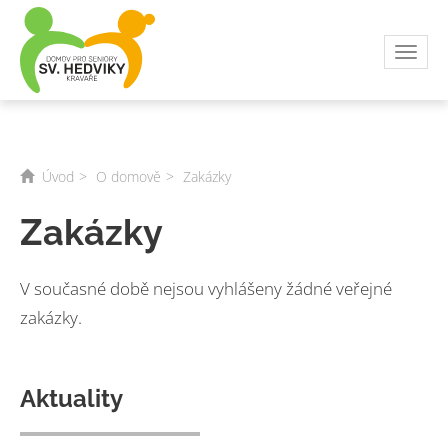
Toggl
navig
Úvod
O domově
Zakázky
Zakázky
V současné době nejsou vyhlášeny žádné veřejné
zakázky.
Aktuality