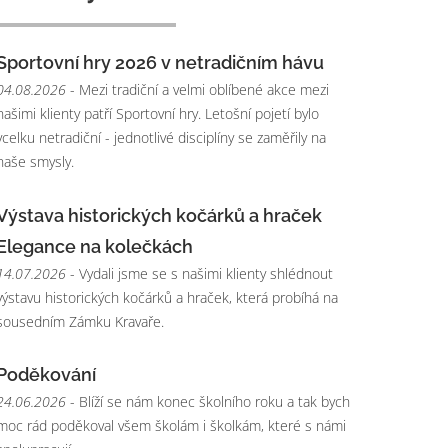
Sportovní hry 2026 v netradičním hávu
04.08.2026
- Mezi tradiční a velmi oblíbené akce mezi
našimi klienty patří Sportovní hry. Letošní pojetí bylo
vcelku netradiční - jednotlivé disciplíny se zaměřily na
naše smysly.
Výstava historických kočárků a hraček
Elegance na kolečkách
14.07.2026
- Vydali jsme se s našimi klienty shlédnout
výstavu historických kočárků a hraček, která probíhá na
sousedním Zámku Kravaře.
Poděkování
24.06.2026
- Blíží se nám konec školního roku a tak bych
moc rád poděkoval všem školám i školkám, které s námi