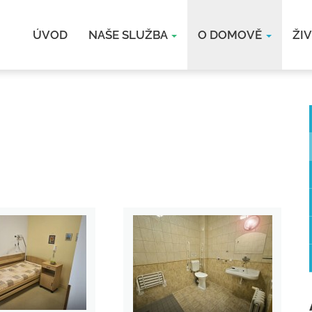
ÚVOD
NAŠE SLUŽBA
O DOMOVĚ
ŽI