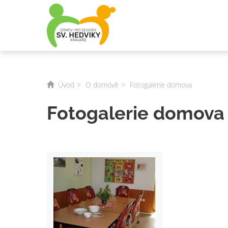
Úvod
O domově
Fotogalerie domova
Fotogalerie domova