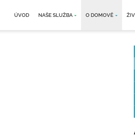
ÚVOD
NAŠE SLUŽBA
O DOMOVĚ
ŽI