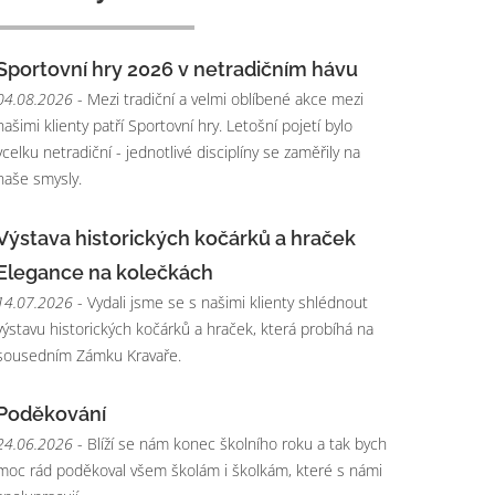
Sportovní hry 2026 v netradičním hávu
04.08.2026
- Mezi tradiční a velmi oblíbené akce mezi
našimi klienty patří Sportovní hry. Letošní pojetí bylo
vcelku netradiční - jednotlivé disciplíny se zaměřily na
naše smysly.
Výstava historických kočárků a hraček
Elegance na kolečkách
14.07.2026
- Vydali jsme se s našimi klienty shlédnout
výstavu historických kočárků a hraček, která probíhá na
sousedním Zámku Kravaře.
Poděkování
24.06.2026
- Blíží se nám konec školního roku a tak bych
moc rád poděkoval všem školám i školkám, které s námi