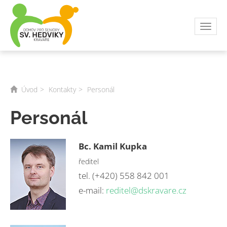
Toggl
navig
Úvod
Kontakty
Personál
Personál
Bc. Kamil Kupka
ředitel
tel. (+420) 558 842 001
e-mail:
reditel@dskravare.cz