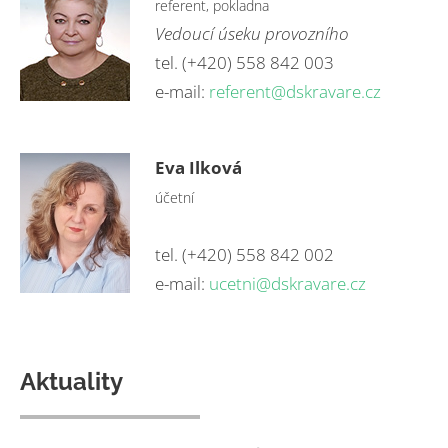
referent, pokladna
Vedoucí úseku provozního
tel. (+420) 558 842 003
e-mail:
referent@dskravare.cz
Eva Ilková
účetní
tel. (+420) 558 842 002
e-mail:
ucetni@dskravare.cz
Aktuality