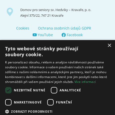
Domov pro seniory sv. Hedviky – Kravaře, p. o.
Alejní 375/22, 747 21 Kravaře
Cookies
Ochrana osobních údajů GDPR
YouTube
Facebook
×
Tyto webové stránky používají
soubory cookie.
K personalizaci obsahu, reklam a analýze návštěvnosti používáme
soubory cookie. Informace o vašem používání našich stránek také
Zřizuje a finančně nás podporuje Město Kravaře
sdílíme s našimi reklamními a analytickými partnery, kteří je mohou
kombinovat s dalšími informacemi, které jste jim poskytli nebo které
shromáždili při vašem používání jejich služeb.
Více informací
Moravskoslezský kraj poskytuje dotaci na zajištění sociálních
služeb.
NEZBYTNĚ NUTNÉ
ANALYTICKÉ
Ministerstvo práce
MARKETINGOVÉ
FUNKČNÍ
a sociálních věcí
ZOBRAZIT PODROBNOSTI