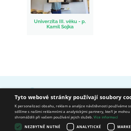
Univerzita III. věku - p.
Kamil Sojka
Domov pro seniory sv. Hedviky – Kravaře, p. o.
Tyto webové stránky používají soubory co
Alejní 375/22, 747 21 Kravaře
K personalizaci obsahu, reklam a analýze návštěvnosti používáme s
sdílíme s našimi reklamními a analytickými partnery, kteří je mohou 
shromáždili při vašem používání jejich služeb.
Více informací
Zřizuje a finančně nás podporuje
NEZBYTNĚ NUTNÉ
ANALYTICKÉ
MARKE
Město Kravaře