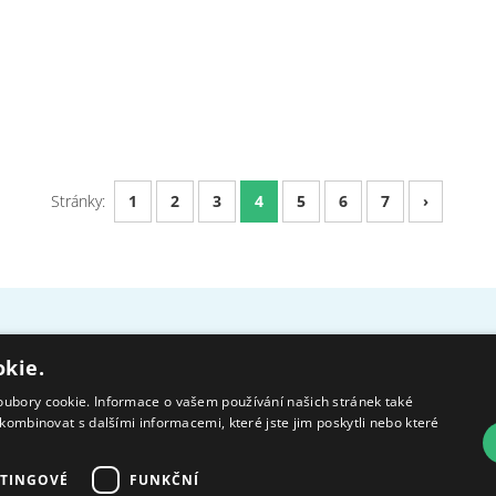
Stránky:
1
2
3
4
5
6
7
›
Cookies
Ochrana osob
okie.
oubory cookie. Informace o vašem používání našich stránek také
kombinovat s dalšími informacemi, které jste jim poskytli nebo které
Moravskoslezský kraj poskytuje
Ministerstvo práce
TINGOVÉ
FUNKČNÍ
dotaci na zajištění sociálních
a sociálních věcí