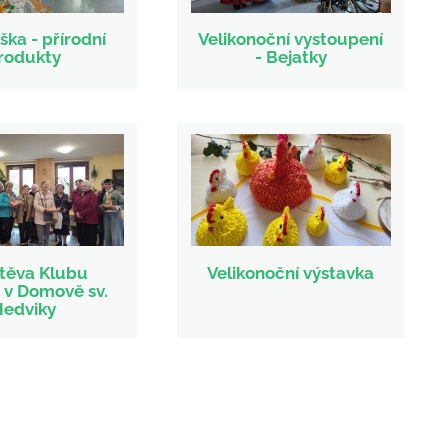
ka - přírodní
Velikonoční vystoupení
rodukty
- Bejatky
těva Klubu
Velikonoční výstavka
 v Domově sv.
Hedviky