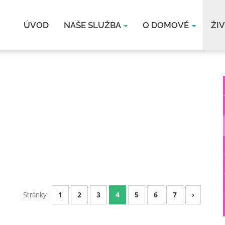
ÚVOD
NAŠE SLUŽBA
O DOMOVĚ
ŽI
Stránky:
1
2
3
4
5
6
7
›