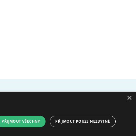
×
YouTube
Facebook
ních údajů GDPR
PŘIJMOUT VŠECHNY
PŘIJMOUT POUZE NEZBYTNÉ
© 2009 - 2026 Domov pro seniory sv.
Hedviky Created by
FajnyWEB.cz