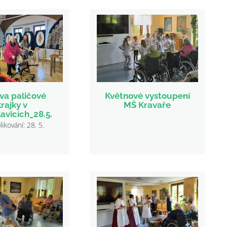
va paličové
Květnové vystoupení
krajky v
MŠ Kravaře
avicích_28.5.
kování: 28. 5.