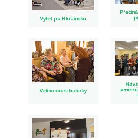
Přednáš
p
Výlet po Hlučínsku
Návš
seniorů
Velikonoční balíčky