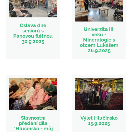
Oslava dne
Univerzita III.
seniorů s
věku -
Panovou flétnou
Mineralogie s
30.9.2025
otcem Lukášem
26.9.2025
Slavnostní
Výlet Hlučínsko
předání díla
15.9.2025
"Hlučínsko - můj