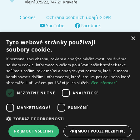
Alejní 375/22, 747 21 Kravaře
Cookies
Ochrana osobních údajů GDPR
YouTube
Facebook
×
Tyto webové stránky používají
soubory cookie.
K personalizaci obsahu, reklam a analýze návštěvnosti používáme
soubory cookie. Informace o vašem používání našich stránek také
Zřizuje a finančně nás podporuje Město Kravaře
sdílíme s našimi reklamními a analytickými partnery, kteří je mohou
kombinovat s dalšími informacemi, které jste jim poskytli nebo které
shromáždili při vašem používání jejich služeb.
Více informací
Moravskoslezský kraj poskytuje dotaci na zajištění sociálních
služeb.
NEZBYTNĚ NUTNÉ
ANALYTICKÉ
Ministerstvo práce
MARKETINGOVÉ
FUNKČNÍ
a sociálních věcí
ZOBRAZIT PODROBNOSTI
© 2009 - 2026 Domov pro seniory sv. Hedviky Created by
FajnyWEB.cz
PŘIJMOUT VŠECHNY
PŘIJMOUT POUZE NEZBYTNÉ