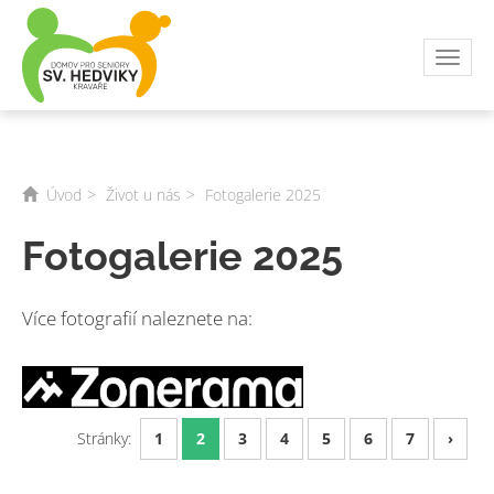
Toggl
navig
Úvod
Život u nás
Fotogalerie 2025
Fotogalerie 2025
Více fotografií naleznete na:
Stránky:
1
2
3
4
5
6
7
›