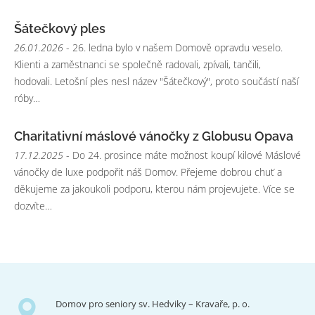
Šátečkový ples
26.01.2026
- 26. ledna bylo v našem Domově opravdu veselo.
Klienti a zaměstnanci se společně radovali, zpívali, tančili,
hodovali. Letošní ples nesl název "Šátečkový", proto součástí naší
róby…
Charitativní máslové vánočky z Globusu Opava
17.12.2025
- Do 24. prosince máte možnost koupí kilové Máslové
vánočky de luxe podpořit náš Domov. Přejeme dobrou chuť a
děkujeme za jakoukoli podporu, kterou nám projevujete. Více se
dozvíte…
Domov pro seniory sv. Hedviky – Kravaře, p. o.