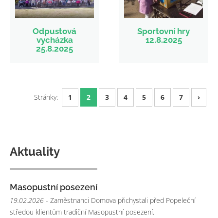
Odpustová
Sportovní hry
vycházka
12.8.2025
25.8.2025
Stránky:
1
2
3
4
5
6
7
›
Aktuality
Masopustní posezení
19.02.2026
- Zaměstnanci Domova přichystali před Popeleční
středou klientům tradiční Masopustní posezení.