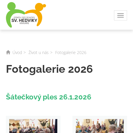
Toggl
navig
Úvod
Život u nás
Fotogalerie 2026
Fotogalerie 2026
Šátečkový ples 26.1.2026