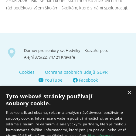
24.06.2026
- Blíží se nám konec školního roku a tak bych moc
rád poděkoval všem školám i školkám, které s námi spolupracují.
Domov pro seniory sv. Hedviky – Kravaře, p. o.
Alejní 375/22, 747 21 Kravaře
Cookies
Ochrana osobních údajů GDPR
YouTube
Facebook
×
Tyto webové stránky používají
soubory cookie.
K personalizaci obsahu, reklam a analýze návštěvnosti používáme
soubory cookie. Informace o vašem používání našich stránek také
Zřizuje a finančně nás podporuje Město Kravaře
sdílíme s našimi reklamními a analytickými partnery, kteří je mohou
kombinovat s dalšími informacemi, které jste jim poskytli nebo které
shromáždili při vašem používání jejich služeb.
Více informací