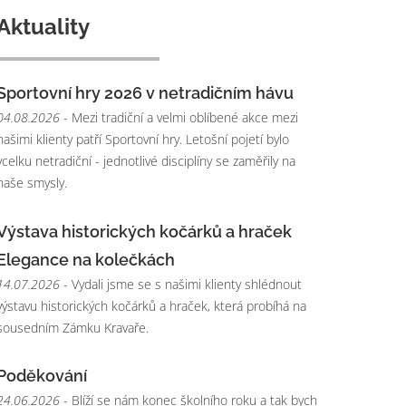
Aktuality
Sportovní hry 2026 v netradičním hávu
04.08.2026
- Mezi tradiční a velmi oblíbené akce mezi
našimi klienty patří Sportovní hry. Letošní pojetí bylo
vcelku netradiční - jednotlivé disciplíny se zaměřily na
naše smysly.
Výstava historických kočárků a hraček
Elegance na kolečkách
14.07.2026
- Vydali jsme se s našimi klienty shlédnout
výstavu historických kočárků a hraček, která probíhá na
sousedním Zámku Kravaře.
Poděkování
24.06.2026
- Blíží se nám konec školního roku a tak bych