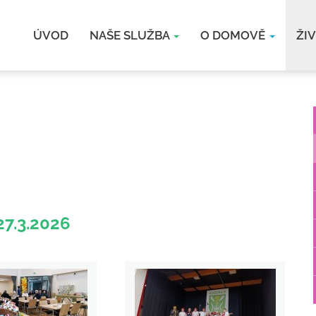
ÚVOD
NAŠE SLUŽBA
O DOMOVĚ
ŽI
7.3.2026