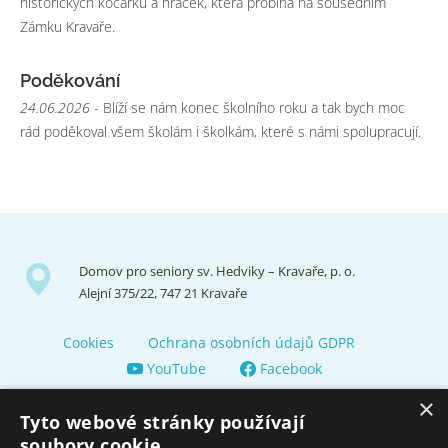
historických kočárků a hraček, která probíhá na sousedním
Zámku Kravaře.
Poděkování
24.06.2026
- Blíží se nám konec školního roku a tak bych moc
rád poděkoval všem školám i školkám, které s námi spolupracují.
Domov pro seniory sv. Hedviky – Kravaře, p. o.
Alejní 375/22, 747 21 Kravaře
Cookies
Ochrana osobních údajů GDPR
YouTube
Facebook
×
Tyto webové stránky používají
soubory cookie.