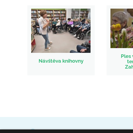
Ples
Návštěva knihovny
te
Za
Domov pro seniory sv. Hedviky – Kravaře, p. o.