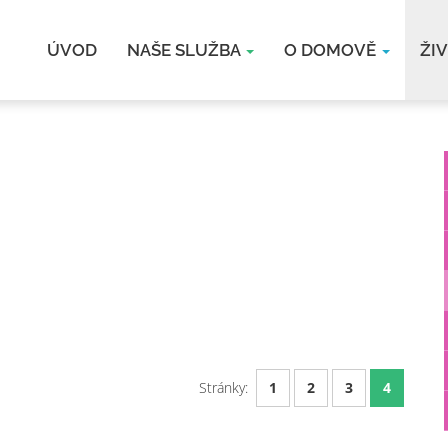
ÚVOD
NAŠE SLUŽBA
O DOMOVĚ
ŽI
Stránky:
1
2
3
4