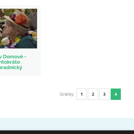
 v Domově -
ntokráte
hradnický
Stránky:
1
2
3
4