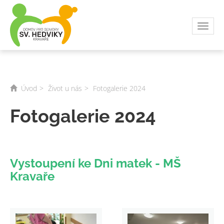
Toggl
navig
Úvod
Život u nás
Fotogalerie 2024
Fotogalerie 2024
Vystoupení ke Dni matek - MŠ
Kravaře