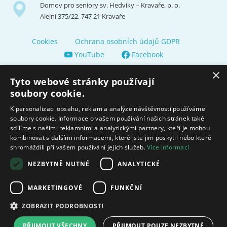
Domov pro seniory sv. Hedviky – Kravaře, p. o.
Alejní 375/22, 747 21 Kravaře
Cookies
Ochrana osobních údajů GDPR
YouTube
Facebook
×
Tyto webové stránky používají
soubory cookie.
K personalizaci obsahu, reklam a analýze návštěvnosti používáme
soubory cookie. Informace o vašem používání našich stránek také
Zřizuje a finančně nás podporuje Město Kravaře
sdílíme s našimi reklamními a analytickými partnery, kteří je mohou
kombinovat s dalšími informacemi, které jste jim poskytli nebo které
shromáždili při vašem používání jejich služeb.
Více informací
Moravskoslezský kraj poskytuje dotaci na zajištění sociálních
služeb.
NEZBYTNĚ NUTNÉ
ANALYTICKÉ
Ministerstvo práce
MARKETINGOVÉ
FUNKČNÍ
a sociálních věcí
ZOBRAZIT PODROBNOSTI
© 2009 - 2026 Domov pro seniory sv. Hedviky Created by
FajnyWEB.cz
PŘIJMOUT VŠECHNY
PŘIJMOUT POUZE NEZBYTNÉ