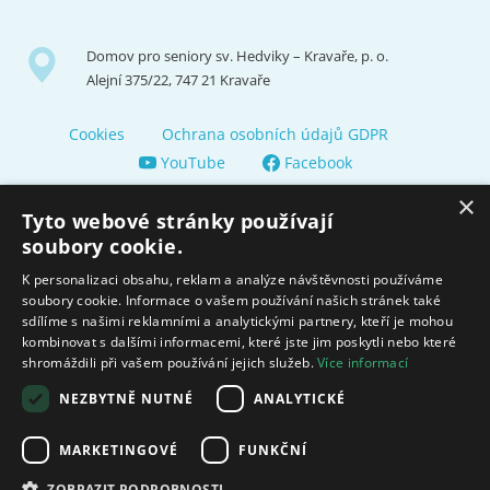
Domov pro seniory sv. Hedviky – Kravaře, p. o.
Alejní 375/22, 747 21 Kravaře
Cookies
Ochrana osobních údajů GDPR
YouTube
Facebook
×
Tyto webové stránky používají
soubory cookie.
K personalizaci obsahu, reklam a analýze návštěvnosti používáme
soubory cookie. Informace o vašem používání našich stránek také
Zřizuje a finančně nás podporuje Město Kravaře
sdílíme s našimi reklamními a analytickými partnery, kteří je mohou
kombinovat s dalšími informacemi, které jste jim poskytli nebo které
shromáždili při vašem používání jejich služeb.
Více informací
Moravskoslezský kraj poskytuje dotaci na zajištění sociálních
služeb.
NEZBYTNĚ NUTNÉ
ANALYTICKÉ
Ministerstvo práce
MARKETINGOVÉ
FUNKČNÍ
a sociálních věcí
ZOBRAZIT PODROBNOSTI