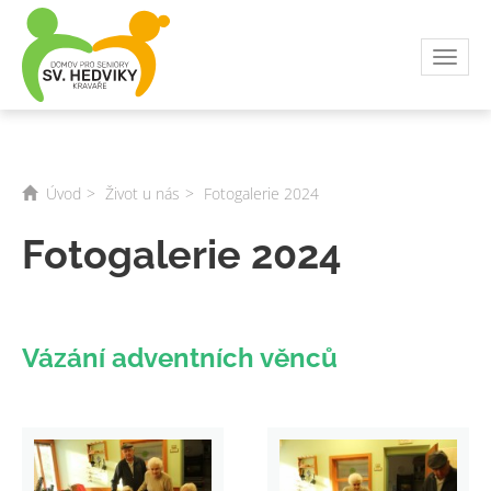
Toggl
navig
Úvod
Život u nás
Fotogalerie 2024
Fotogalerie 2024
Vázání adventních věnců