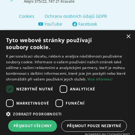
Alejní 375/22, 747 21 Kravaře
Cookies
Ochrana osobních údajů GDPR
YouTube
Facebook
×
Tyto webové stránky používají
soubory cookie.
K personalizaci obsahu, reklam a analýze návštěvnosti používáme
soubory cookie. Informace o vašem používání našich stránek také
Zřizuje a finančně nás podporuje Město Kravaře
sdílíme s našimi reklamními a analytickými partnery, kteří je mohou
kombinovat s dalšími informacemi, které jste jim poskytli nebo které
shromáždili při vašem používání jejich služeb.
Více informací
Moravskoslezský kraj poskytuje dotaci na zajištění sociálních
služeb.
NEZBYTNĚ NUTNÉ
ANALYTICKÉ
Ministerstvo práce
MARKETINGOVÉ
FUNKČNÍ
a sociálních věcí
ZOBRAZIT PODROBNOSTI
© 2009 - 2026 Domov pro seniory sv. Hedviky Created by
FajnyWEB.cz
PŘIJMOUT VŠECHNY
PŘIJMOUT POUZE NEZBYTNÉ
POWERED BY COOKIESCRIPT