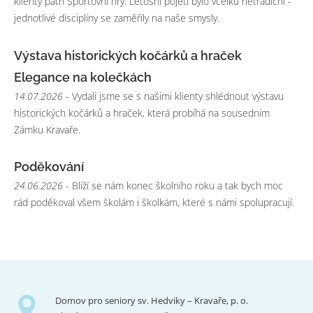
klienty patří Sportovní hry. Letošní pojetí bylo vcelku netradiční -
jednotlivé disciplíny se zaměřily na naše smysly.
Výstava historických kočárků a hraček
Elegance na kolečkách
14.07.2026
- Vydali jsme se s našimi klienty shlédnout výstavu
historických kočárků a hraček, která probíhá na sousedním
Zámku Kravaře.
Poděkování
24.06.2026
- Blíží se nám konec školního roku a tak bych moc
rád poděkoval všem školám i školkám, které s námi spolupracují.
Domov pro seniory sv. Hedviky – Kravaře, p. o.