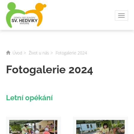
Toggl
navig
Úvod
Život u nás
Fotogalerie 2024
Fotogalerie 2024
Letní opékání