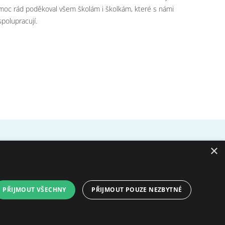
moc rád poděkoval všem školám i školkám, které s námi
spolupracují.
×
YouTube
Facebook
ních údajů GDPR
PŘIJMOUT VŠECHNY
PŘIJMOUT POUZE NEZBYTNÉ
© 2009 - 2026 Domov pro seniory sv.
Hedviky Created by
FajnyWEB.cz