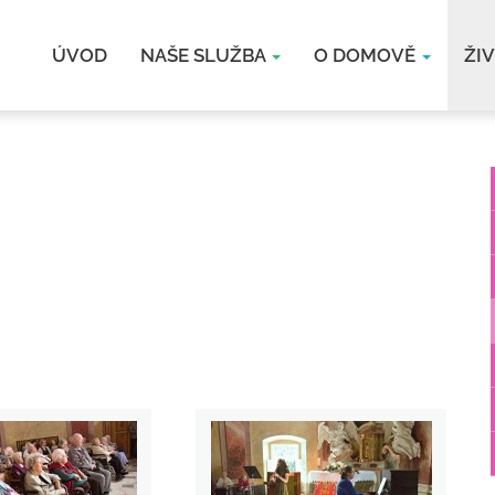
ÚVOD
NAŠE SLUŽBA
O DOMOVĚ
ŽI