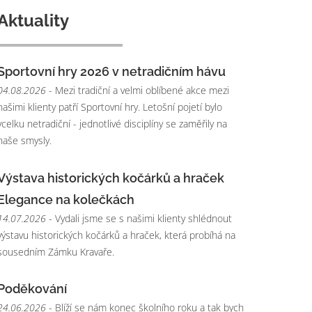
Aktuality
Sportovní hry 2026 v netradičním hávu
04.08.2026
- Mezi tradiční a velmi oblíbené akce mezi
našimi klienty patří Sportovní hry. Letošní pojetí bylo
vcelku netradiční - jednotlivé disciplíny se zaměřily na
naše smysly.
Výstava historických kočárků a hraček
Elegance na kolečkách
14.07.2026
- Vydali jsme se s našimi klienty shlédnout
výstavu historických kočárků a hraček, která probíhá na
sousedním Zámku Kravaře.
Poděkování
24.06.2026
- Blíží se nám konec školního roku a tak bych