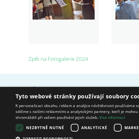
Zpět na Fotogalerie 2024
Domov pro seniory sv. Hedviky – Kravaře, p. o.
Tyto webové stránky používají soubory co
Alejní 375/22, 747 21 Kravaře
K personalizaci obsahu, reklam a analýze návštěvnosti používáme s
sdílíme s našimi reklamními a analytickými partnery, kteří je mohou 
shromáždili při vašem používání jejich služeb.
Více informací
Zřizuje a finančně nás podporuje
NEZBYTNĚ NUTNÉ
ANALYTICKÉ
MARKE
Město Kravaře
ZOBRAZIT PODROBNOSTI