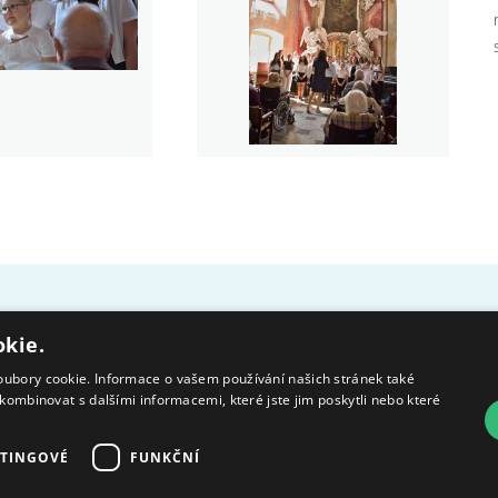
Cookies
Ochrana osob
okie.
oubory cookie. Informace o vašem používání našich stránek také
kombinovat s dalšími informacemi, které jste jim poskytli nebo které
Moravskoslezský kraj poskytuje
Ministerstvo práce
TINGOVÉ
FUNKČNÍ
dotaci na zajištění sociálních
a sociálních věcí
služeb.