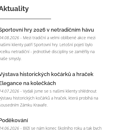
Aktuality
Sportovní hry 2026 v netradičním hávu
04.08.2026
- Mezi tradiční a velmi oblíbené akce mezi
našimi klienty patří Sportovní hry. Letošní pojetí bylo
vcelku netradiční - jednotlivé disciplíny se zaměřily na
naše smysly.
Výstava historických kočárků a hraček
Elegance na kolečkách
14.07.2026
- Vydali jsme se s našimi klienty shlédnout
výstavu historických kočárků a hraček, která probíhá na
sousedním Zámku Kravaře.
Poděkování
24.06.2026
- Blíží se nám konec školního roku a tak bych