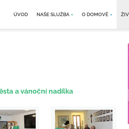
ÚVOD
NAŠE SLUŽBA
O DOMOVĚ
ŽI
sta a vánoční nadílka