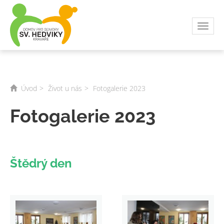
Toggl
navig
Úvod
Život u nás
Fotogalerie 2023
Fotogalerie 2023
Štědrý den