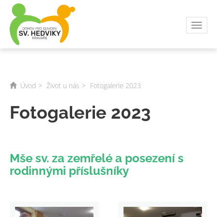
Toggl
navig
Úvod
Život u nás
Fotogalerie 2023
Fotogalerie 2023
Mše sv. za zemřelé a posezení s
rodinnými příslušníky