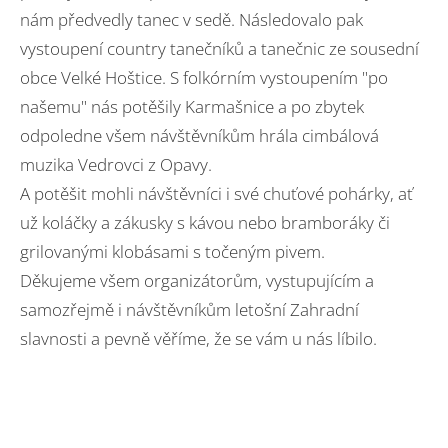
nám předvedly tanec v sedě. Následovalo pak
vystoupení country tanečníků a tanečnic ze sousední
obce Velké Hoštice. S folkórním vystoupením "po
našemu" nás potěšily Karmašnice a po zbytek
odpoledne všem návštěvníkům hrála cimbálová
muzika Vedrovci z Opavy.
A potěšit mohli návštěvníci i své chuťové pohárky, ať
už koláčky a zákusky s kávou nebo bramboráky či
grilovanými klobásami s točeným pivem.
Děkujeme všem organizátorům, vystupujícím a
samozřejmě i návštěvníkům letošní Zahradní
slavnosti a pevně věříme, že se vám u nás líbilo.