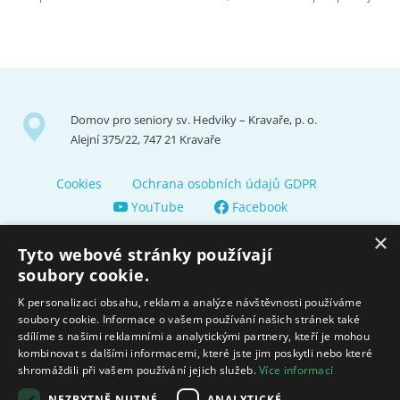
Domov pro seniory sv. Hedviky – Kravaře, p. o.
Alejní 375/22, 747 21 Kravaře
Cookies
Ochrana osobních údajů GDPR
YouTube
Facebook
×
Tyto webové stránky používají
soubory cookie.
K personalizaci obsahu, reklam a analýze návštěvnosti používáme
soubory cookie. Informace o vašem používání našich stránek také
Zřizuje a finančně nás podporuje Město Kravaře
sdílíme s našimi reklamními a analytickými partnery, kteří je mohou
kombinovat s dalšími informacemi, které jste jim poskytli nebo které
shromáždili při vašem používání jejich služeb.
Více informací
Moravskoslezský kraj poskytuje dotaci na zajištění sociálních
služeb.
NEZBYTNĚ NUTNÉ
ANALYTICKÉ