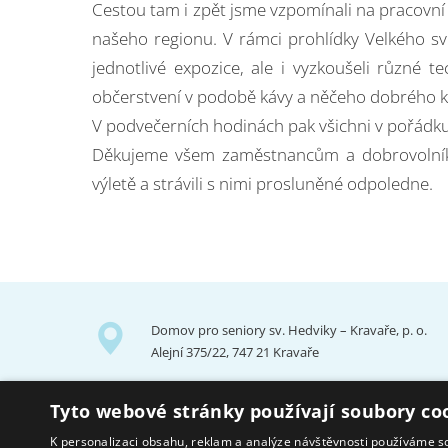
Cestou tam i zpět jsme vzpomínali na pracovní m
našeho regionu. V rámci prohlídky Velkého sv
jednotlivé expozice, ale i vyzkoušeli různé 
občerstvení v podobě kávy a něčeho dobrého k
V podvečerních hodinách pak všichni v pořádku
Děkujeme všem zaměstnancům a dobrovolníkům
výletě a strávili s nimi prosluněné odpoledne.
Domov pro seniory sv. Hedviky – Kravaře, p. o.
Alejní 375/22, 747 21 Kravaře
Tyto webové stránky používají soubory co
K personalizaci obsahu, reklam a analýze návštěvnosti používáme s