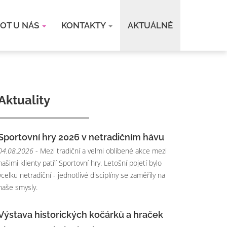
VOT U NÁS
KONTAKTY
AKTUÁLNĚ
Aktuality
Sportovní hry 2026 v netradičním hávu
04.08.2026
- Mezi tradiční a velmi oblíbené akce mezi
našimi klienty patří Sportovní hry. Letošní pojetí bylo
vcelku netradiční - jednotlivé disciplíny se zaměřily na
naše smysly.
Výstava historických kočárků a hraček