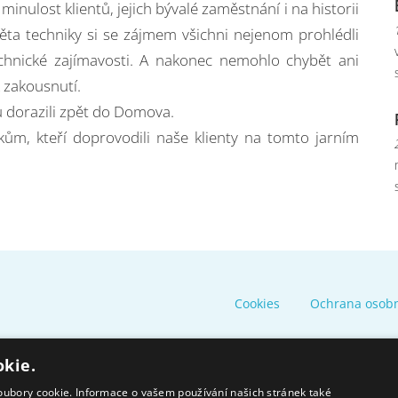
inulost klientů, jejich bývalé zaměstnání i na historii
ěta techniky si se zájmem všichni nejenom prohlédli
technické zajímavosti. A nakonec nemohlo chybět ani
 zakousnutí.
 dorazili zpět do Domova.
, kteří doprovodili naše klienty na tomto jarním
Cookies
Ochrana osob
okie.
oubory cookie. Informace o vašem používání našich stránek také
Moravskoslezský kraj poskytuje