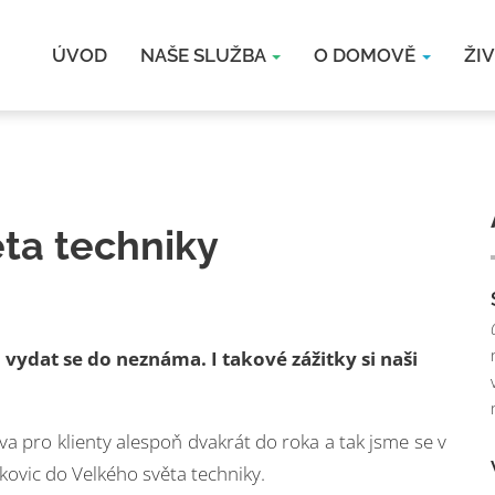
ÚVOD
NAŠE SLUŽBA
O DOMOVĚ
ŽI
ěta techniky
a vydat se do neznáma. I takové zážitky si naši
va pro klienty alespoň dvakrát do roka a tak jsme se v
tkovic do Velkého světa techniky.