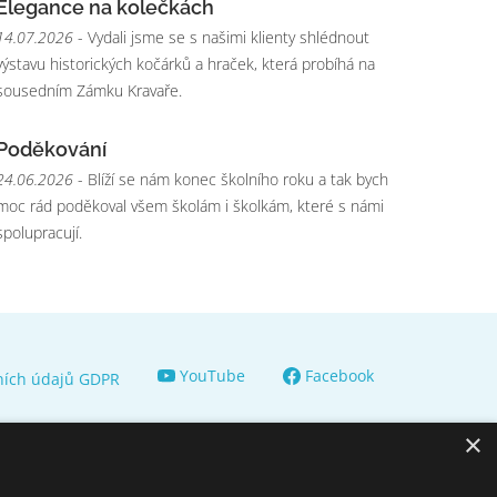
Elegance na kolečkách
14.07.2026
- Vydali jsme se s našimi klienty shlédnout
výstavu historických kočárků a hraček, která probíhá na
sousedním Zámku Kravaře.
Poděkování
24.06.2026
- Blíží se nám konec školního roku a tak bych
moc rád poděkoval všem školám i školkám, které s námi
spolupracují.
YouTube
Facebook
ních údajů GDPR
×
© 2009 - 2026 Domov pro seniory sv.