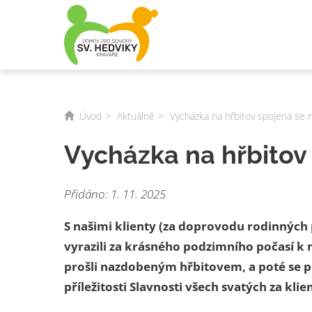
Úvod
Aktuálně
Vycházka na hřbitov spojená se m
Vycházka na hřbitov 
Přidáno: 1. 11. 2025
S našimi klienty (za doprovodu rodinných
vyrazili za krásného podzimního počasí k 
prošli nazdobeným hřbitovem, a poté se př
příležitosti Slavnosti všech svatých za k