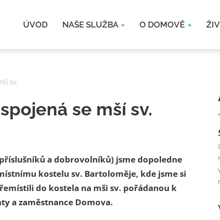
ÚVOD
NAŠE SLUŽBA
O DOMOVĚ
ŽI
ší sv.
spojená se mší sv.
 příslušníků a dobrovolníků) jsme dopoledne
místnímu kostelu sv. Bartoloměje, kde jsme si
emístili do kostela na mši sv. pořádanou k
lienty a zaměstnance Domova.