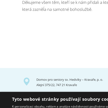
Děkujeme všem těm, kteří se k nám přidali a kt
která zazněĺa na samotné bohoslužbě.
Domov pro seniory sv. Hedviky – Kravaře, p. o.
Alejní 375/22, 747 21 Kravaře
Tyto webové stránky používají soubory co
K personalizaci obsahu, reklam a analýze návštěvnosti používáme s