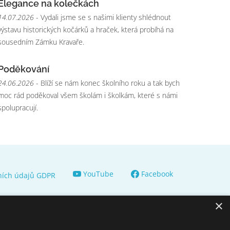
Elegance na kolečkách
14.07.2026
- Vydali jsme se s našimi klienty shlédnout
výstavu historických kočárků a hraček, která probíhá na
sousedním Zámku Kravaře.
Poděkování
24.06.2026
- Blíží se nám konec školního roku a tak bych
moc rád poděkoval všem školám i školkám, které s námi
spolupracují.
YouTube
Facebook
ních údajů GDPR
×
© 2009 - 2026 Domov pro seniory sv.