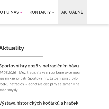
VOT U NÁS
KONTAKTY
AKTUÁLNĚ
Aktuality
Sportovní hry 2026 v netradičním hávu
04.08.2026
- Mezi tradiční a velmi oblíbené akce mezi
našimi klienty patří Sportovní hry. Letošní pojetí bylo
vcelku netradiční - jednotlivé disciplíny se zaměřily na
naše smysly.
Výstava historických kočárků a hraček