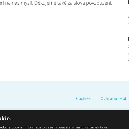
eří na nás myslí. Děkujeme také za slova povzbuzení,
Cookies
Ochrana osob
okie.
oubory cookie. Informace o vašem používání našich stránek také
Moravskoslezský kraj poskytuje