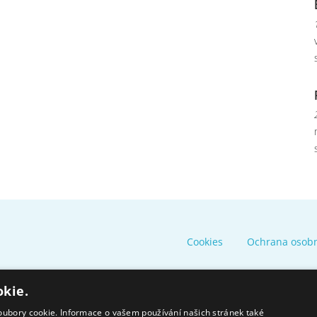
Cookies
Ochrana osob
okie.
oubory cookie. Informace o vašem používání našich stránek také
Moravskoslezský kraj poskytuje