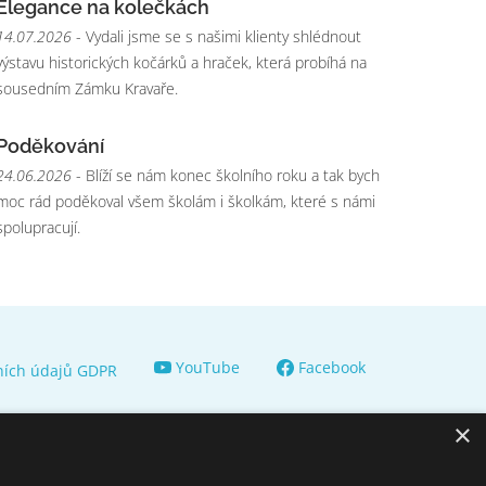
Elegance na kolečkách
14.07.2026
- Vydali jsme se s našimi klienty shlédnout
výstavu historických kočárků a hraček, která probíhá na
sousedním Zámku Kravaře.
Poděkování
24.06.2026
- Blíží se nám konec školního roku a tak bych
moc rád poděkoval všem školám i školkám, které s námi
spolupracují.
YouTube
Facebook
ních údajů GDPR
×
© 2009 - 2026 Domov pro seniory sv.