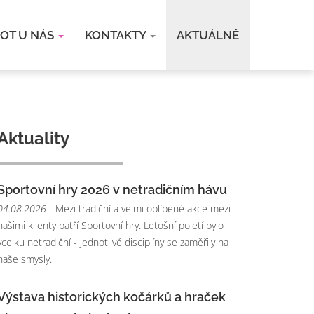
VOT U NÁS
KONTAKTY
AKTUÁLNĚ
Aktuality
Sportovní hry 2026 v netradičním hávu
04.08.2026
- Mezi tradiční a velmi oblíbené akce mezi
našimi klienty patří Sportovní hry. Letošní pojetí bylo
vcelku netradiční - jednotlivé disciplíny se zaměřily na
naše smysly.
Výstava historických kočárků a hraček