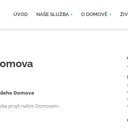
ÚVOD
NAŠE SLUŽBA
O DOMOVĚ
ŽI
 Domova
 našeho Domova
lízka projít našim Domovem: