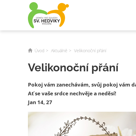
Úvod
Aktuálně
Velikonoční přání
Velikonoční přání
Pokoj vám zanechávám, svůj pokoj vám dá
Ať se vaše srdce nechvěje a neděsí!
Jan 14, 27