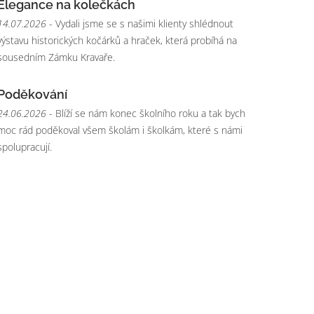
Elegance na kolečkách
14.07.2026
- Vydali jsme se s našimi klienty shlédnout
výstavu historických kočárků a hraček, která probíhá na
sousedním Zámku Kravaře.
Poděkování
24.06.2026
- Blíží se nám konec školního roku a tak bych
moc rád poděkoval všem školám i školkám, které s námi
spolupracují.