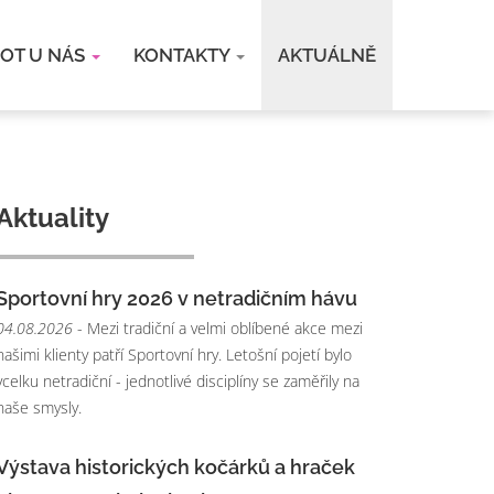
VOT U NÁS
KONTAKTY
AKTUÁLNĚ
Aktuality
Sportovní hry 2026 v netradičním hávu
04.08.2026
- Mezi tradiční a velmi oblíbené akce mezi
našimi klienty patří Sportovní hry. Letošní pojetí bylo
vcelku netradiční - jednotlivé disciplíny se zaměřily na
naše smysly.
Výstava historických kočárků a hraček