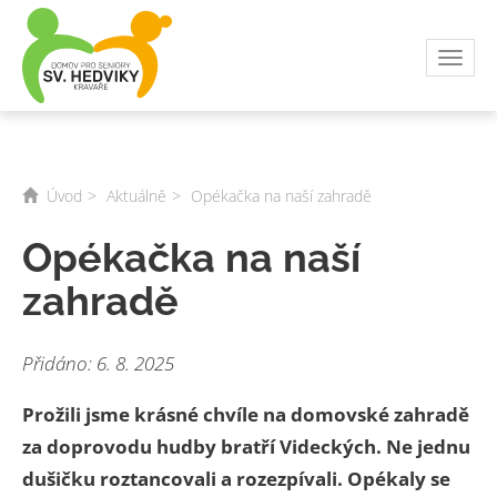
Toggl
navig
Úvod
Aktuálně
Opékačka na naší zahradě
Opékačka na naší
zahradě
Přidáno: 6. 8. 2025
Prožili jsme krásné chvíle na domovské zahradě
za doprovodu hudby bratří Videckých. Ne jednu
dušičku roztancovali a rozezpívali. Opékaly se