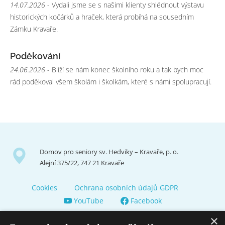
14.07.2026
- Vydali jsme se s našimi klienty shlédnout výstavu
historických kočárků a hraček, která probíhá na sousedním
Zámku Kravaře.
Poděkování
24.06.2026
- Blíží se nám konec školního roku a tak bych moc
rád poděkoval všem školám i školkám, které s námi spolupracují.
Domov pro seniory sv. Hedviky – Kravaře, p. o.
Alejní 375/22, 747 21 Kravaře
Cookies
Ochrana osobních údajů GDPR
YouTube
Facebook
×