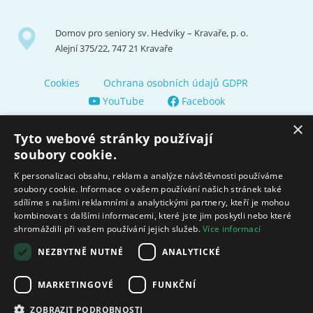
Domov pro seniory sv. Hedviky – Kravaře, p. o.
Alejní 375/22, 747 21 Kravaře
Cookies
Ochrana osobních údajů GDPR
YouTube
Facebook
×
Tyto webové stránky používají
soubory cookie.
K personalizaci obsahu, reklam a analýze návštěvnosti používáme
soubory cookie. Informace o vašem používání našich stránek také
Zřizuje a finančně nás podporuje Město Kravaře
sdílíme s našimi reklamními a analytickými partnery, kteří je mohou
kombinovat s dalšími informacemi, které jste jim poskytli nebo které
shromáždili při vašem používání jejich služeb.
Více informací
Moravskoslezský kraj poskytuje dotaci na zajištění sociálních
služeb.
NEZBYTNĚ NUTNÉ
ANALYTICKÉ
Ministerstvo práce
MARKETINGOVÉ
FUNKČNÍ
a sociálních věcí
ZOBRAZIT PODROBNOSTI