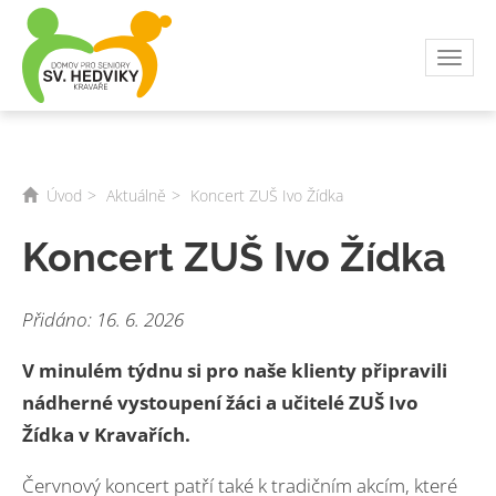
Toggl
navig
Úvod
Aktuálně
Koncert ZUŠ Ivo Žídka
Koncert ZUŠ Ivo Žídka
Přidáno: 16. 6. 2026
V minulém týdnu si pro naše klienty připravili
nádherné vystoupení žáci a učitelé ZUŠ Ivo
Žídka v Kravařích.
Červnový koncert patří také k tradičním akcím, které