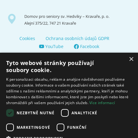
Domov pro seniory sv. Hedviky – Kravaře, p. o.
Alejní 375/22, 747 21 Kravaře
Cookies
Ochrana osobních údajů GDPR
YouTube
Facebook
×
Tyto webové stránky používají
soubory cookie.
K personalizaci obsahu, reklam a analýze návštěvnosti používáme
soubory cookie. Informace o vašem používání našich stránek také
Zřizuje a finančně nás podporuje Město Kravaře
sdílíme s našimi reklamními a analytickými partnery, kteří je mohou
kombinovat s dalšími informacemi, které jste jim poskytli nebo které
shromáždili při vašem používání jejich služeb.
Více informací
Moravskoslezský kraj poskytuje dotaci na zajištění sociálních
služeb.
NEZBYTNĚ NUTNÉ
ANALYTICKÉ
Ministerstvo práce
MARKETINGOVÉ
FUNKČNÍ
a sociálních věcí