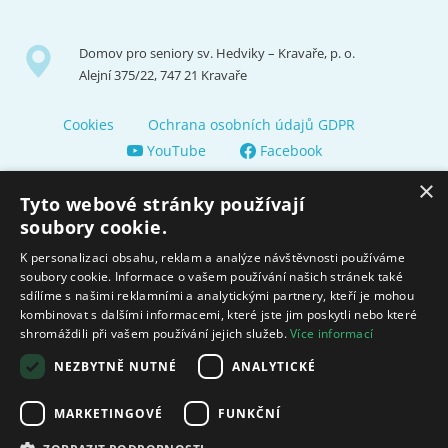
Domov pro seniory sv. Hedviky – Kravaře, p. o.
Alejní 375/22, 747 21 Kravaře
Cookies
Ochrana osobních údajů GDPR
YouTube
Facebook
×
Tyto webové stránky používají
soubory cookie.
K personalizaci obsahu, reklam a analýze návštěvnosti používáme
soubory cookie. Informace o vašem používání našich stránek také
Zřizuje a finančně nás podporuje Město Kravaře
sdílíme s našimi reklamními a analytickými partnery, kteří je mohou
kombinovat s dalšími informacemi, které jste jim poskytli nebo které
shromáždili při vašem používání jejich služeb.
Více informací
Moravskoslezský kraj poskytuje dotaci na zajištění sociálních
služeb.
NEZBYTNĚ NUTNÉ
ANALYTICKÉ
Ministerstvo práce
MARKETINGOVÉ
FUNKČNÍ
a sociálních věcí