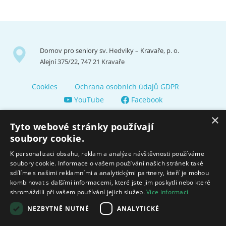
Domov pro seniory sv. Hedviky – Kravaře, p. o.
Alejní 375/22, 747 21 Kravaře
Cookies
Ochrana osobních údajů GDPR
YouTube
Facebook
×
Tyto webové stránky používají
soubory cookie.
K personalizaci obsahu, reklam a analýze návštěvnosti používáme
soubory cookie. Informace o vašem používání našich stránek také
Zřizuje a finančně nás podporuje Město Kravaře
sdílíme s našimi reklamními a analytickými partnery, kteří je mohou
kombinovat s dalšími informacemi, které jste jim poskytli nebo které
shromáždili při vašem používání jejich služeb.
Více informací
Moravskoslezský kraj poskytuje dotaci na zajištění sociálních
služeb.
NEZBYTNĚ NUTNÉ
ANALYTICKÉ