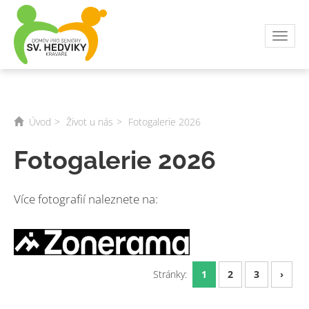
Toggl
navig
Úvod
Život u nás
Fotogalerie 2026
Fotogalerie 2026
Více fotografií naleznete na:
Stránky:
1
2
3
›