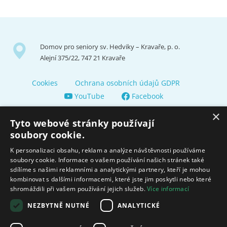
Domov pro seniory sv. Hedviky – Kravaře, p. o.
Alejní 375/22, 747 21 Kravaře
Cookies
Ochrana osobních údajů GDPR
YouTube
Facebook
×
Tyto webové stránky používají
soubory cookie.
K personalizaci obsahu, reklam a analýze návštěvnosti používáme
soubory cookie. Informace o vašem používání našich stránek také
Zřizuje a finančně nás podporuje Město Kravaře
sdílíme s našimi reklamními a analytickými partnery, kteří je mohou
kombinovat s dalšími informacemi, které jste jim poskytli nebo které
shromáždili při vašem používání jejich služeb.
Více informací
Moravskoslezský kraj poskytuje dotaci na zajištění sociálních
služeb.
NEZBYTNĚ NUTNÉ
ANALYTICKÉ
Ministerstvo práce