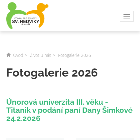
Toggl
navig
Úvod
Život u nás
Fotogalerie 2026
Fotogalerie 2026
Únorová univerzita III. věku -
Titanik v podání paní Dany Šimkové
24.2.2026