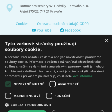
Domov pro seniory sv. Hedviky – Kravaře, p. o.
Alejní 375/22, 747 21 Kravaře
Cookies
Ochrana osobních údajů GDPR
YouTube
Facebook
×
Tyto webové stránky používají
soubory cookie.
K personalizaci obsahu, reklam a analýze návštěvnosti používáme
soubory cookie. Informace o vašem používání našich stránek také
Zřizuje a finančně nás podporuje Město Kravaře
sdílíme s našimi reklamními a analytickými partnery, kteří je mohou
kombinovat s dalšími informacemi, které jste jim poskytli nebo které
shromáždili při vašem používání jejich služeb.
Více informací
Moravskoslezský kraj poskytuje dotaci na zajištění sociálních
služeb.
NEZBYTNĚ NUTNÉ
ANALYTICKÉ
Ministerstvo práce
MARKETINGOVÉ
FUNKČNÍ
a sociálních věcí
ZOBRAZIT PODROBNOSTI
© 2009 - 2026 Domov pro seniory sv. Hedviky Created by
FajnyWEB.cz